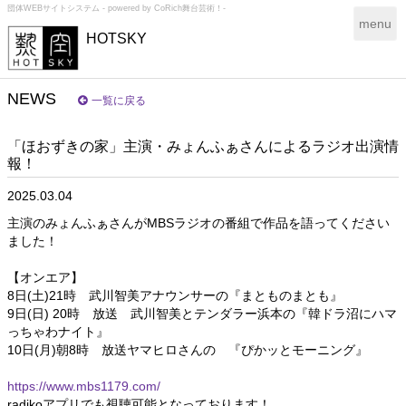
団体WEBサイトシステム - powered by
CoRich舞台芸術！-
T
menu
HOTSKY
o
g
g
l
NEWS
一覧に戻る
e
n
「ほおずきの家」主演・みょんふぁさんによるラジオ出演情
a
報！
v
i
2025.03.04
g
a
主演のみょんふぁさんがMBSラジオの番組で作品を語ってください
t
ました！
i
o
【オンエア】
n
8日(土)21時 武川智美アナウンサーの『まとものまとも』
9日(日) 20時 放送 武川智美とテンダラー浜本の『韓ドラ沼にハマ
っちゃわナイト』
10日(月)朝8時 放送ヤマヒロさんの 『ぴかッとモーニング』
https://www.mbs1179.com/
radikoアプリでも視聴可能となっております！