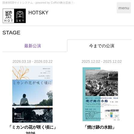
団体WEBサイトシステム - powered by
CoRich舞台芸術！-
T
menu
HOTSKY
o
g
g
l
STAGE
e
n
最新公演
今までの公演
a
v
i
2026.03.18 - 2026.03.22
2025.12.02 - 2025.12.02
g
a
t
i
o
n
「ミカンの花が咲く頃に」
「焼け跡の水飴」
2026